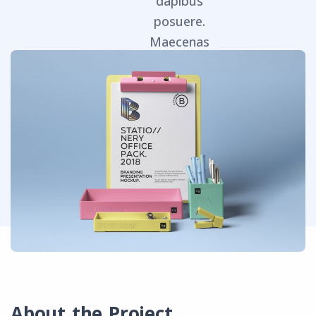
dapibus
posuere.
Maecenas
faucibus
mollis
interdum.
About the Project