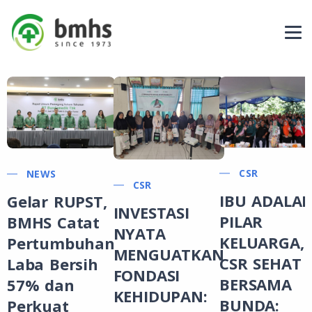
Blog
CSR
NEWS
CSR
IBU ADALA
Gelar RUPST,
INVESTASI
PILAR
BMHS Catat
NYATA
KELUARGA,
Pertumbuhan
MENGUATKAN
CSR SEHAT
Laba Bersih
FONDASI
BERSAMA
57% dan
KEHIDUPAN:
BUNDA:
Perkuat