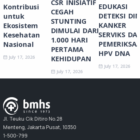
CSR INISIATIF
EDUKASI
Kontribusi
CEGAH
DETEKSI DIN
untuk
STUNTING
KANKER
Ekosistem
DIMULAI DARI
SERVIKS DA
Kesehatan
1.000 HARI
PEMERIKSA
Nasional
PERTAMA
HPV DNA
KEHIDUPAN
July 17, 2026
July 17, 2026
July 17, 2026
Jl. Teuku Cik Ditiro No.28
Menteng, Jakarta Pusat, 10350
1-500-799