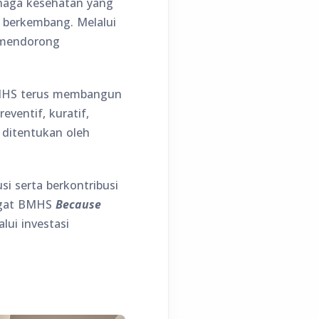
enaga kesehatan yang
s berkembang. Melalui
t mendorong
 BMHS terus membangun
ventif, kuratif,
 ditentukan oleh
si serta berkontribusi
angat BMHS
Because
lui investasi