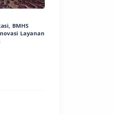
EVENT
NEWS
Gelar RUPS Tahunan
kasi, BMHS
Tumbuh Berkelanjut
Inovasi Layanan
Perkuat Fundamental
k
May 15, 2025