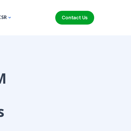
CSR
Contact Us
M
s